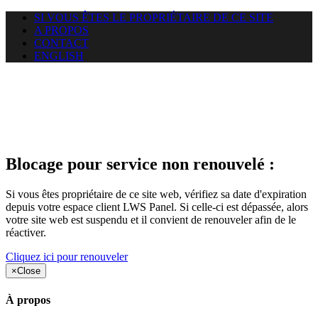
SI VOUS ÊTES LE PROPRIÉTAIRE DE CE SITE
A PROPOS
CONTACT
ENGLISH
Le site web callistonet.com
auquel vous essayez d’accéder
est suspendu
Blocage pour service non renouvelé :
Si vous êtes propriétaire de ce site web, vérifiez sa date d'expiration
depuis votre espace client LWS Panel. Si celle-ci est dépassée, alors
votre site web est suspendu et il convient de renouveler afin de le
réactiver.
Cliquez ici pour renouveler
×
Close
À propos