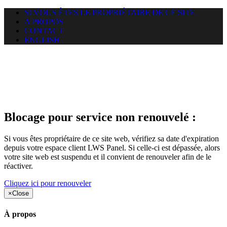
SI VOUS ÊTES LE PROPRIÉTAIRE DE CE SITE
A PROPOS
CONTACT
ENGLISH
Le site web callistonet.com
auquel vous essayez d’accéder
est suspendu
Blocage pour service non renouvelé :
Si vous êtes propriétaire de ce site web, vérifiez sa date d'expiration
depuis votre espace client LWS Panel. Si celle-ci est dépassée, alors
votre site web est suspendu et il convient de renouveler afin de le
réactiver.
Cliquez ici pour renouveler
×
Close
À propos