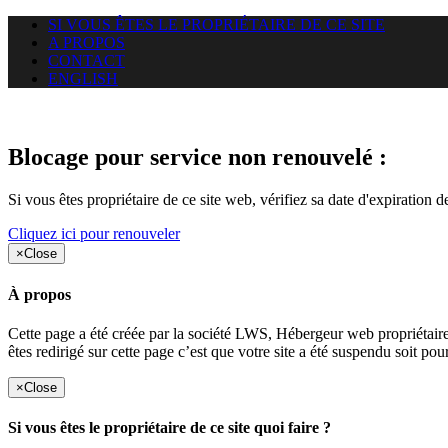
SI VOUS ÊTES LE PROPRIÉTAIRE DE CE SITE
A PROPOS
CONTACT
ENGLISH
Le site web callistonet.com auqu
Blocage pour service non renouvelé :
Si vous êtes propriétaire de ce site web, vérifiez sa date d'expiration 
Cliquez ici pour renouveler
×
Close
À propos
Cette page a été créée par la société LWS, Hébergeur web proprié
êtes redirigé sur cette page c’est que votre site a été suspendu soit po
×
Close
Si vous êtes le propriétaire de ce site quoi faire ?