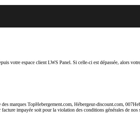
el vous essayez d’accéder est su
depuis votre espace client LWS Panel. Si celle-ci est dépassée, alors votre
taire des marques TopHebergement.com, Hébergeur-discount.com, 007H
ur facture impayée soit pour la violation des conditions générales de nos 